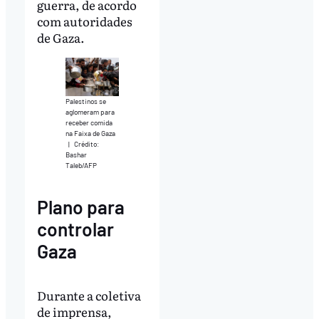
guerra, de acordo
com autoridades
de Gaza.
Palestinos se
aglomeram para
receber comida
na Faixa de Gaza
|
Crédito:
Bashar
Taleb/AFP
Plano para
controlar
Gaza
Durante a coletiva
de imprensa,