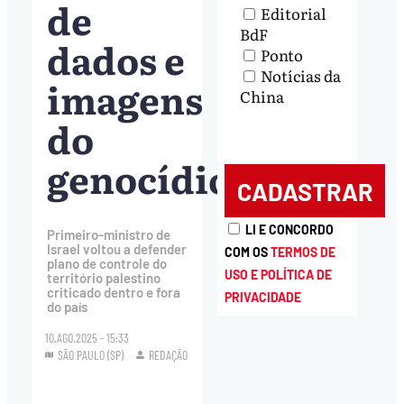
de
Editorial
BdF
dados e
Ponto
Notícias da
imagens
China
do
genocídio
LI E CONCORDO
Primeiro-ministro de
Israel voltou a defender
COM OS
TERMOS DE
plano de controle do
USO E POLÍTICA DE
território palestino
criticado dentro e fora
PRIVACIDADE
do país
10.AGO.2025 - 15:33
SÃO PAULO (SP)
REDAÇÃO