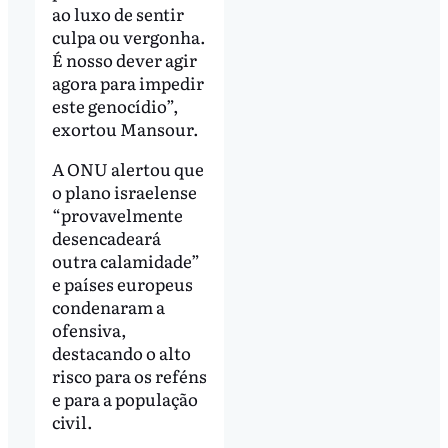
ao luxo de sentir
culpa ou vergonha.
É nosso dever agir
agora para impedir
este genocídio”,
exortou Mansour.
A ONU alertou que
o plano israelense
“provavelmente
desencadeará
outra calamidade”
e países europeus
condenaram a
ofensiva,
destacando o alto
risco para os reféns
e para a população
civil.