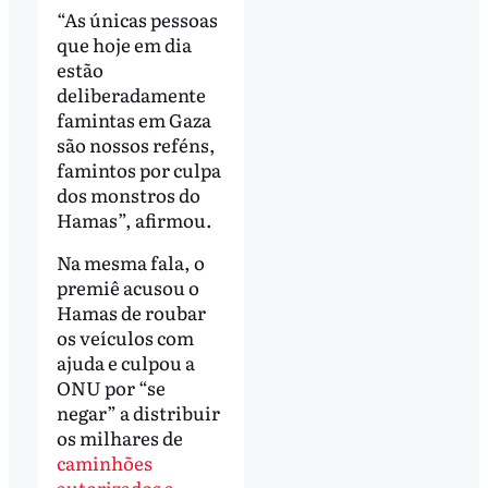
“As únicas pessoas
que hoje em dia
estão
deliberadamente
famintas em Gaza
são nossos reféns,
famintos por culpa
dos monstros do
Hamas”, afirmou.
Na mesma fala, o
premiê acusou o
Hamas de roubar
os veículos com
ajuda e culpou a
ONU por “se
negar” a distribuir
os milhares de
caminhões
autorizados a