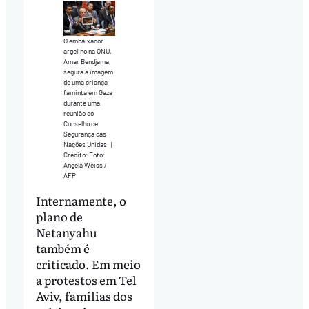
O embaixador
argelino na ONU,
Amar Bendjama,
segura a imagem
de uma criança
faminta em Gaza
durante uma
reunião do
Conselho de
Segurança das
Nações Unidas
|
Crédito: Foto:
Angela Weiss /
AFP
Internamente, o
plano de
Netanyahu
também é
criticado. Em meio
a protestos em Tel
Aviv, famílias dos