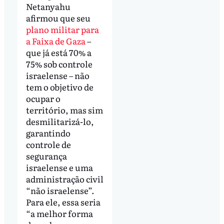
Netanyahu
afirmou que seu
plano militar para
a Faixa de Gaza
–
que já está 70% a
75% sob controle
israelense – não
tem o objetivo de
ocupar o
território, mas sim
desmilitarizá-lo,
garantindo
controle de
segurança
israelense e uma
administração civil
“não israelense”.
Para ele, essa seria
“a melhor forma