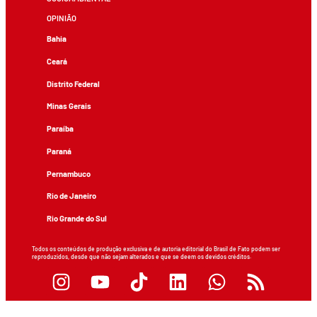
OPINIÃO
Bahia
Ceará
Distrito Federal
Minas Gerais
Paraíba
Paraná
Pernambuco
Rio de Janeiro
Rio Grande do Sul
Todos os conteúdos de produção exclusiva e de autoria editorial do Brasil de Fato podem ser
reproduzidos, desde que não sejam alterados e que se deem os devidos créditos.