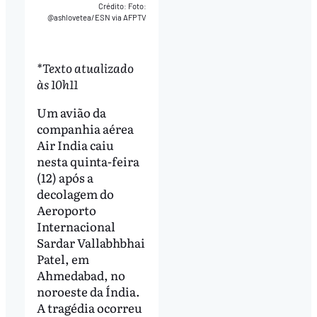
Crédito: Foto:
@ashlovetea/ESN via AFPTV
*Texto atualizado
às 10h11
Um avião da
companhia aérea
Air India caiu
nesta quinta-feira
(12) após a
decolagem do
Aeroporto
Internacional
Sardar Vallabhbhai
Patel, em
Ahmedabad, no
noroeste da Índia.
A tragédia ocorreu