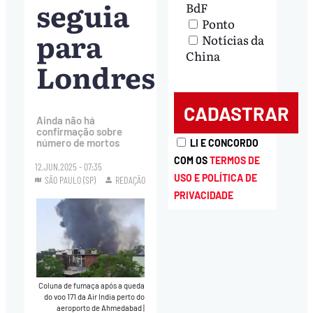
seguia
BdF
Ponto
para
Notícias da
China
Londres
Ainda não há
confirmação sobre
número de mortos
LI E CONCORDO
COM OS
TERMOS DE
12.JUN.2025 - 07:35
USO E POLÍTICA DE
SÃO PAULO (SP)
REDAÇÃO
PRIVACIDADE
Coluna de fumaça após a queda
do voo 171 da Air India perto do
aeroporto de Ahmedabad
|