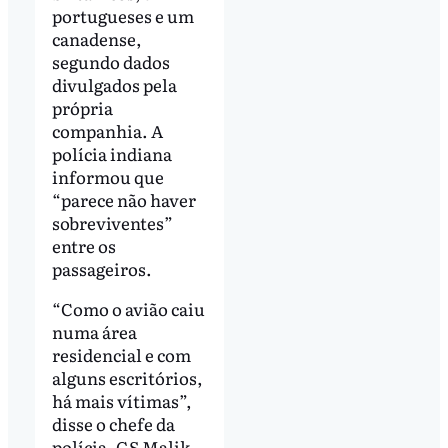
portugueses e um
canadense,
segundo dados
divulgados pela
própria
companhia. A
polícia indiana
informou que
“parece não haver
sobreviventes”
entre os
passageiros.
“Como o avião caiu
numa área
residencial e com
alguns escritórios,
há mais vítimas”,
disse o chefe da
polícia, GS Malik,