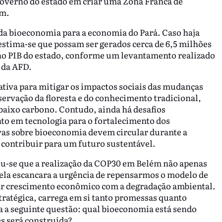
governo do estado em criar uma Zona Franca de
ém.
 da bioeconomia para a economia do Pará. Caso haja
estima-se que possam ser gerados cerca de 6,5 milhões
no PIB do estado, conforme um levantamento realizado
 da AFD.
tiva para mitigar os impactos sociais das mudanças
ervação da floresta e do conhecimento tradicional,
baixo carbono. Contudo, ainda há desafios
to em tecnologia para o fortalecimento dos
vas sobre bioeconomia devem circular durante a
contribuir para um futuro sustentável.
ou-se que a realização da COP30 em Belém não apenas
ela escancara a urgência de repensarmos o modelo de
ar crescimento econômico com a degradação ambiental.
tratégica, carrega em si tanto promessas quanto
 a seguinte questão: qual bioeconomia está sendo
es será construída?