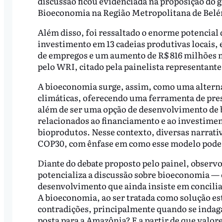
discussão ficou evidenciada na proposição do 
Bioeconomia na Região Metropolitana de Bel
Além disso, foi ressaltado o enorme potencial
investimento em 13 cadeias produtivas locais, 
de empregos e um aumento de R$ 816 milhões 
pelo WRI, citado pela painelista representante
A bioeconomia surge, assim, como uma alterna
climáticas, oferecendo uma ferramenta de pres
além de ser uma opção de desenvolvimento de 
relacionados ao financiamento e ao investimen
bioprodutos. Nesse contexto, diversas narrati
COP30, com ênfase em como esse modelo pode 
Diante do debate proposto pelo painel, observ
potencializa a discussão sobre bioeconomia — 
desenvolvimento que ainda insiste em concili
A bioeconomia, ao ser tratada como solução es
contradições, principalmente quando se indaga
posta para a Amazônia? E a partir de que valor