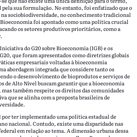
se que não existe uma única definição para o termo,
 pela sua formulação. No entanto, foi enfatizado que o
na sociobiodiversidade, no conhecimento tradicional
 Bioeconomia foi apontado como uma política crucial
acando os setores produtivos prioritários, como a
.
 Iniciativa do G20 sobre Bioeconomia (IGB) e os
 G20, que foram apresentados como diretrizes globais
práticas empresariais voltadas à bioeconomia
uma abordagem integrada que considere tanto os
vendo o desenvolvimento de bioprodutos e serviços de
ios de Alto Nível buscam garantir que a bioeconomia
, mas também respeite os direitos das comunidades
iva que se alinha com a proposta brasileira de
iversidade.
l por ter implementado uma política estadual de
no nacional. Contudo, existe uma disparidade nas
federal em relação ao tema. A dimensão urbana dessa