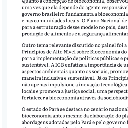
Quanto à concepção de bioeconomia, observou-
uma vez que ela depende do agente responsável
governo brasileiro fundamenta a bioeconomia 
e nas comunidades locais. O Plano Nacional de
para a estruturação desse modelo no país, dest
produção de alimentos e a segurança alimentar
Outro tema relevante discutido no painel foi a
Princípios de Alto Nível sobre Bioeconomia do
para a implementação de políticas públicas e 
sustentável. A IGB enfatiza a importância de 
aspectos ambientais quanto os sociais, promo
maneira inclusiva e sustentável. Já os Princíp
não apenas impulsione a inovação tecnológica
locais e promova a justiça social, uma perspect
fortalecer a bioeconomia através da sociobiod
O estado do Pará se destaca no cenário naciona
bioeconomia antes mesmo da elaboração do pla
abordagens adotadas pelo Pará e pelo governo 