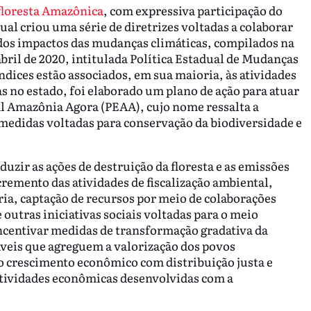
floresta Amazônica
, com expressiva participação do
ual criou uma série de diretrizes voltadas a colaborar
 dos impactos das mudanças climáticas, compilados na
abril de 2020, intitulada Política Estadual de Mudanças
dices estão associados, em sua maioria, às atividades
tas no estado, foi elaborado um plano de ação para atuar
l Amazônia Agora (PEAA), cujo nome ressalta a
medidas voltadas para conservação da biodiversidade e
zir as ações de destruição da floresta e as emissões
cremento das atividades de fiscalização ambiental,
ia, captação de recursos por meio de colaborações
e outras iniciativas sociais voltadas para o meio
ncentivar medidas de transformação gradativa da
veis que agreguem a valorização dos povos
o crescimento econômico com distribuição justa e
 atividades econômicas desenvolvidas com a