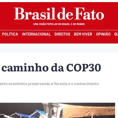
POLÍTICA
INTERNACIONAL
DIREITOS
BEM VIVER
OPINIÃO
Q
 caminho da COP30
ento econômico preservando a floresta e o conhecimento