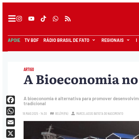
APOIE
TV BDF
RÁDIO BRASIL DE FATO
REGIONAIS
I
ARTIGO
A Bioeconomia no
A bioeconomia é alternativa para promover desenvolvim
tradicional
Facebook
18.MAIO.2025 - 14:30
BELÉM (PA)
MARCEL ASSIS BATISTA DO NASCIMENTO
WhatsApp
Email