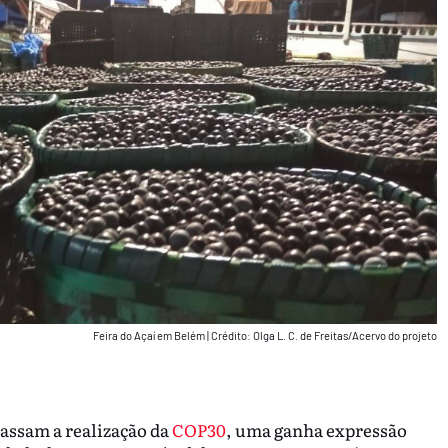
Feira do Açaí em Belém
|
Crédito: Olga L. C. de Freitas/Acervo do projeto
passam a realização da
COP30
, uma ganha expressão