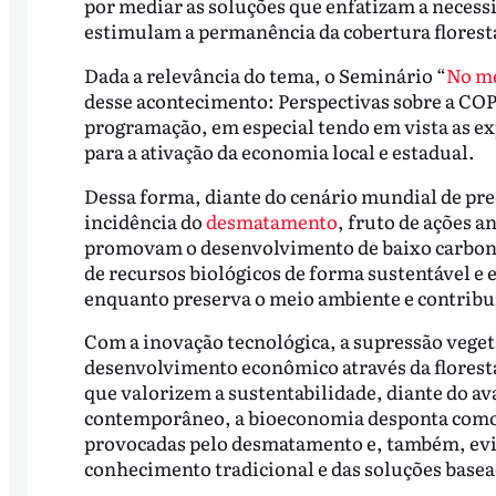
por mediar as soluções que enfatizam a necessi
estimulam a permanência da cobertura floresta
Dada a relevância do tema, o Seminário “
No me
desse acontecimento: Perspectivas sobre a COP
programação, em especial tendo em vista as e
para a ativação da economia local e estadual.
Dessa forma, diante do cenário mundial de pr
incidência do
desmatamento
, fruto de ações a
promovam o desenvolvimento de baixo carbono,
de recursos biológicos de forma sustentável e
enquanto preserva o meio ambiente e contribui
Com a inovação tecnológica, a supressão vegeta
desenvolvimento econômico através da floresta
que valorizem a sustentabilidade, diante do a
contemporâneo, a bioeconomia desponta como 
provocadas pelo desmatamento e, também, evi
conhecimento tradicional e das soluções basea