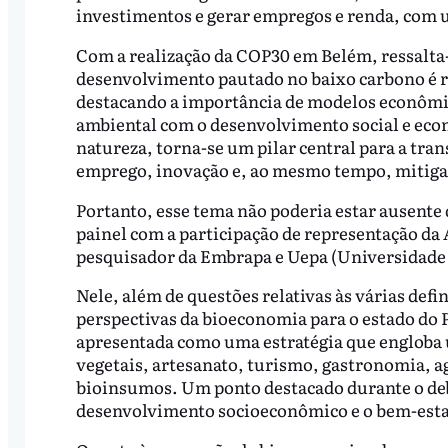
investimentos e gerar empregos e renda, com u
Com a realização da COP30 em Belém, ressalta-
desenvolvimento pautado no baixo carbono é ra
destacando a importância de modelos econômic
ambiental com o desenvolvimento social e eco
natureza, torna-se um pilar central para a tra
emprego, inovação e, ao mesmo tempo, mitigar
Portanto, esse tema não poderia estar ausente
painel com a participação de representação da
pesquisador da Embrapa e Uepa (Universidade 
Nele, além de questões relativas às várias def
perspectivas da bioeconomia para o estado do 
apresentada como uma estratégia que engloba 
vegetais, artesanato, turismo, gastronomia, ag
bioinsumos. Um ponto destacado durante o deba
desenvolvimento socioeconômico e o bem-estar