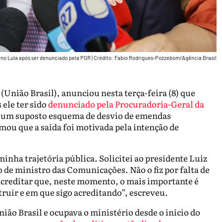
rno Lula após ser denunciado pela PGR
|
Crédito: Fabio Rodrigues-Pozzebom/Agência Brasil
União Brasil), anunciou nesta terça-feira (8) que
 ele ter sido
denunciado pela Procuradoria-Geral da
 um suposto esquema de desvio de emendas
mou que a saída foi motivada pela intenção de
inha trajetória pública. Solicitei ao presidente Luiz
 de ministro das Comunicações. Não o fiz por falta de
acreditar que, neste momento, o mais importante é
truir e em que sigo acreditando”, escreveu.
ião Brasil e ocupava o ministério desde o início do