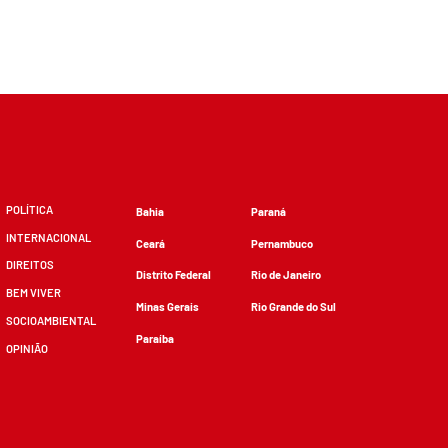
POLÍTICA
Bahia
Paraná
INTERNACIONAL
Ceará
Pernambuco
DIREITOS
Distrito Federal
Rio de Janeiro
BEM VIVER
Minas Gerais
Rio Grande do Sul
SOCIOAMBIENTAL
Paraíba
OPINIÃO