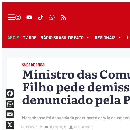
APOIE
TV BDF
RÁDIO BRASIL DE FATO
REGIONAIS
I
SAÍDA DE CARGO
Ministro das Comu
Filho pede demiss
denunciado pela 
Facebook
WhatsApp
Maranhense foi denunciado por suposto desvio de emenda
Email
8.ABR.2025 - 20:17
SÃO PAULO (SP)
ADELE ROBICHEZ