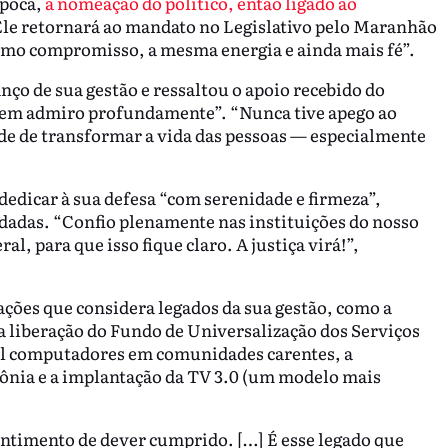
época,
a nomeação do político, então ligado ao
Ele retornará ao mandato no Legislativo pelo Maranhão
mo compromisso, a mesma energia e ainda mais fé”.
ço de sua gestão e ressaltou o apoio recebido do
uem admiro profundamente”. “Nunca tive apego ao
ade de transformar a vida das pessoas — especialmente
dedicar à sua defesa “com serenidade e firmeza”,
ndadas. “Confio plenamente nas instituições do nosso
, para que isso fique claro. A justiça virá!”,
 ações que considera legados da sua gestão, como a
 a liberação do Fundo de Universalização dos Serviços
mil computadores em comunidades carentes, a
zônia e a implantação da TV 3.0 (um modelo mais
entimento de dever cumprido. […] É esse legado que