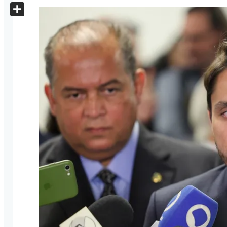
X
Share