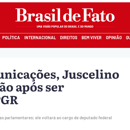
POLÍTICA
INTERNACIONAL
DIREITOS
BEM VIVER
OPINIÃO
Q
nicações, Juscelino
ão após ser
PGR
s parlamentares; ele voltará ao cargo de deputado federal