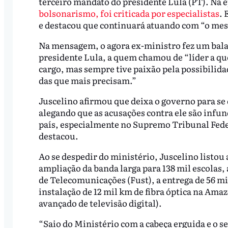
terceiro mandato do presidente Lula (PT). Na 
bolsonarismo, foi criticada por especialistas
. 
e destacou que continuará atuando com “o mes
Na mensagem, o agora ex-ministro fez um balan
presidente Lula, a quem chamou de “líder a q
cargo, mas sempre tive paixão pela possibilid
das que mais precisam.”
Juscelino afirmou que deixa o governo para se 
alegando que as acusações contra ele são infu
país, especialmente no Supremo Tribunal Federal
destacou.
Ao se despedir do ministério, Juscelino listou
ampliação da banda larga para 138 mil escolas,
de Telecomunicações (Fust), a entrega de 56 
instalação de 12 mil km de fibra óptica na Ama
avançado de televisão digital).
“Saio do Ministério com a cabeça erguida e o s