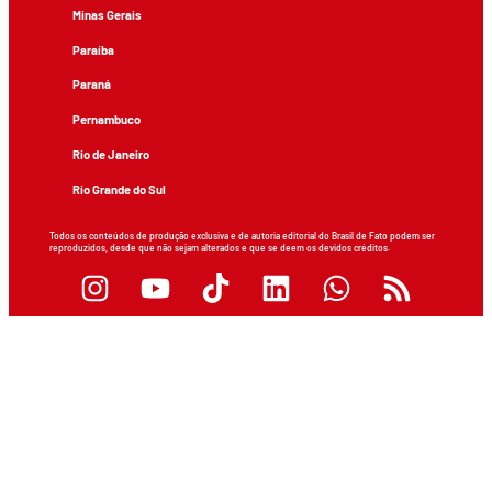
Minas Gerais
Paraíba
Paraná
Pernambuco
Rio de Janeiro
Rio Grande do Sul
Todos os conteúdos de produção exclusiva e de autoria editorial do Brasil de Fato podem ser
reproduzidos, desde que não sejam alterados e que se deem os devidos créditos.