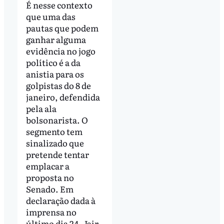
É nesse contexto
que uma das
pautas que podem
ganhar alguma
evidência no jogo
político é a da
anistia para os
golpistas do 8 de
janeiro, defendida
pela ala
bolsonarista. O
segmento tem
sinalizado que
pretende tentar
emplacar a
proposta no
Senado. Em
declaração dada à
imprensa no
último dia 24, Jair