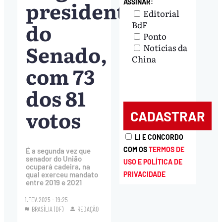
presidente
ASSINAR:
Editorial
do
BdF
Ponto
Senado,
Notícias da
China
com 73
dos 81
votos
LI E CONCORDO
COM OS
TERMOS DE
É a segunda vez que
senador do União
USO E POLÍTICA DE
ocupará cadeira, na
qual exerceu mandato
PRIVACIDADE
entre 2019 e 2021
1.FEV.2025 - 19:25
BRASÍLIA (DF)
REDAÇÃO