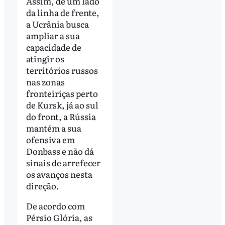
Assim, de um lado
da linha de frente,
a Ucrânia busca
ampliar a sua
capacidade de
atingir os
territórios russos
nas zonas
fronteiriças perto
de Kursk, já ao sul
do front, a Rússia
mantém a sua
ofensiva em
Donbass e não dá
sinais de arrefecer
os avanços nesta
direção.
De acordo com
Pérsio Glória, as