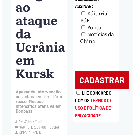
ao
ASSINAR:
Editorial
ataque
BdF
Ponto
da
Notícias da
Ucrânia
China
em
Kursk
Apesar da intervenção
LI E CONCORDO
ucraniana em território
COM OS
TERMOS DE
russo, Moscou
intensifica ofensiva em
USO E POLÍTICA DE
Donbass
PRIVACIDADE
31.AGO.2024 - 11:58
SÃO PETERSBURGO (RÚSSIA)
SERGUEI MONIN