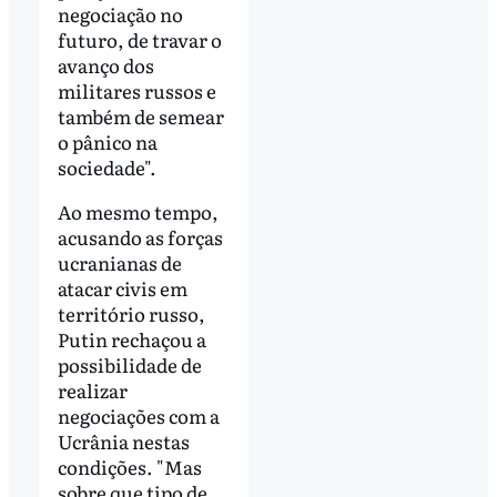
negociação no
futuro, de travar o
avanço dos
militares russos e
também de semear
o pânico na
sociedade".
Ao mesmo tempo,
acusando as forças
ucranianas de
atacar civis em
território russo,
Putin rechaçou a
possibilidade de
realizar
negociações com a
Ucrânia nestas
condições. "Mas
sobre que tipo de