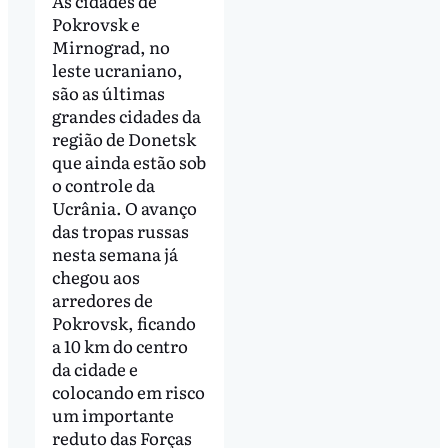
As cidades de
Pokrovsk e
Mirnograd, no
leste ucraniano,
são as últimas
grandes cidades da
região de Donetsk
que ainda estão sob
o controle da
Ucrânia. O avanço
das tropas russas
nesta semana já
chegou aos
arredores de
Pokrovsk, ficando
a 10 km do centro
da cidade e
colocando em risco
um importante
reduto das Forças