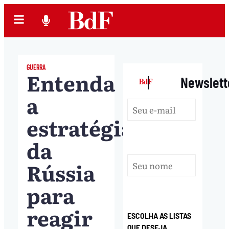
GUERRA
Entenda
|
Newslett
a
estratégia
da
Rússia
para
reagir
ESCOLHA AS LISTAS
QUE DESEJA