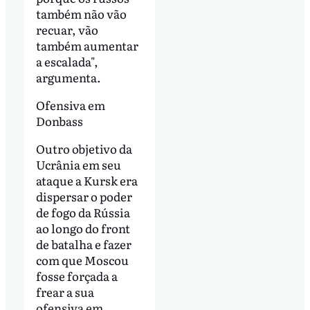
também não vão
recuar, vão
também aumentar
a escalada",
argumenta.
Ofensiva em
Donbass
Outro objetivo da
Ucrânia em seu
ataque a Kursk era
dispersar o poder
de fogo da Rússia
ao longo do front
de batalha e fazer
com que Moscou
fosse forçada a
frear a sua
ofensiva em