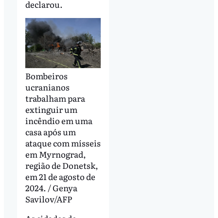
declarou.
Bombeiros
ucranianos
trabalham para
extinguir um
incêndio em uma
casa após um
ataque com mísseis
em Myrnograd,
região de Donetsk,
em 21 de agosto de
2024. / Genya
Savilov/AFP