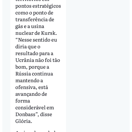
pontos estratégicos
como o ponto de
transferência de
gás e a usina
nuclear de Kursk.
“Nesse sentido eu
diria que o
resultado para a
Ucrânia não foi tão
bom, porque a
Rússia continua
mantendo a
ofensiva, está
avançando de
forma
considerável em
Donbass”, disse
Glória.